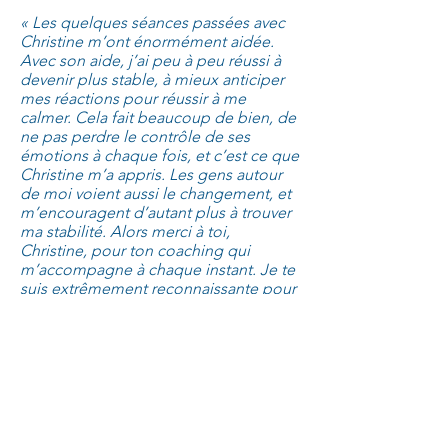
« Les quelques séances passées avec
Christine m’ont énormément aidée.
Avec son aide, j’ai peu à peu réussi à
devenir plus stable, à mieux anticiper
mes réactions pour réussir à me
calmer. Cela fait beaucoup de bien, de
ne pas perdre le contrôle de ses
émotions à chaque fois, et c’est ce que
Christine m’a appris. Les gens autour
de moi voient aussi le changement, et
m’encouragent d’autant plus à trouver
ma stabilité. Alors merci à toi,
Christine, pour ton coaching qui
m’accompagne à chaque instant. Je te
suis extrêmement reconnaissante pour
m’avoir donné les outils nécessaires
pour mieux me contrôler.» Viviane
Bossi
​Étoile d'hiver
Sans un bruit, elle tombe et se pose, la